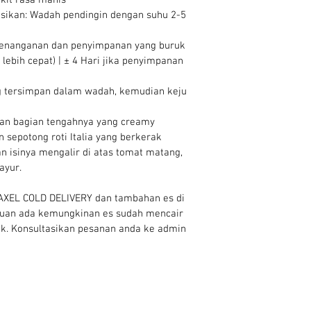
ikit rasa manis
ikan: Wadah pendingin dengan suhu 2-5 
(penanganan dan penyimpanan yang buruk 
bih cepat) | ± 4 Hari jika penyimpanan 
ng tersimpan dalam wadah, kemudian keju 
kan bagian tengahnya yang creamy 
 sepotong roti Italia yang berkerak 
n isinya mengalir di atas tomat matang, 
ayur.
XEL COLD DELIVERY dan tambahan es di 
ujuan ada kemungkinan es sudah mencair 
sak. Konsultasikan pesanan anda ke admin 