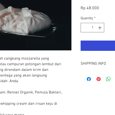
Price
Rp 48.000
Quantity
*
lah cangkang mozzarella yang 
SHIPPING INFO
atau campuran potongan lembut dari 
ng direndam dalam krim dan 
Dikirim dengan Paxel C
entega yang akan langsung 
pulau jawa yaitu 1x24j
dah  Anda.
eam, Rennet Organik, Pemula Bakteri, 
 whipping cream dan irisan keju di 