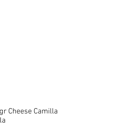
out
More
gr Cheese Camilla
la