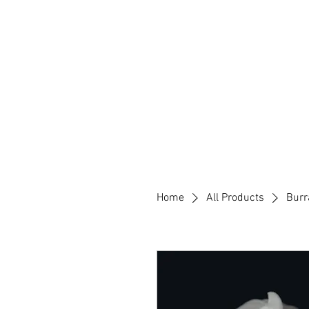
Home
Our
Home
All Products
Burr