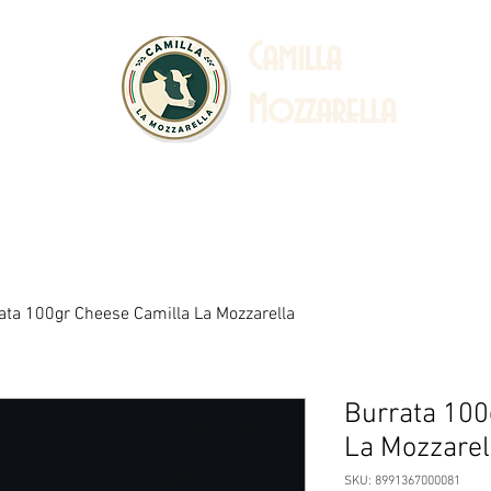
C
amilla
Mozzarella
 Story
Sustainability
Catalogue & Recipe
Ab
ata 100gr Cheese Camilla La Mozzarella
Burrata 100
La Mozzarel
SKU: 8991367000081