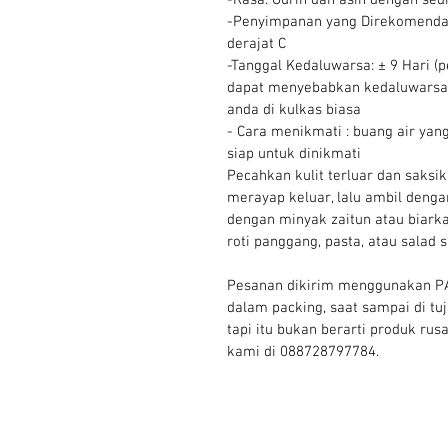
-Rasa: Gurih dan asin dengan sed
-Penyimpanan yang Direkomendas
derajat C
-Tanggal Kedaluwarsa: ± 9 Hari 
dapat menyebabkan kedaluwarsa le
anda di kulkas biasa
- Cara menikmati : buang air ya
siap untuk dinikmati
Pecahkan kulit terluar dan saksi
merayap keluar, lalu ambil dengan
dengan minyak zaitun atau biarka
roti panggang, pasta, atau salad s
Pesanan dikirim menggunakan PA
dalam packing, saat sampai di t
tapi itu bukan berarti produk ru
kami di 088728797784.